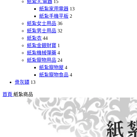
紙紮3C電器
15
紙紮家用電器
13
紙紮手機平板
2
紙紮女士用品
36
紙紮男士用品
32
紙紮衣
44
紙紮金銀財寶
1
紙紮機械彈藥
4
紙紮寵物用品
24
紙紮寵物屋
4
紙紮寵物食品
4
骨灰罈
13
首頁
紙紮商品