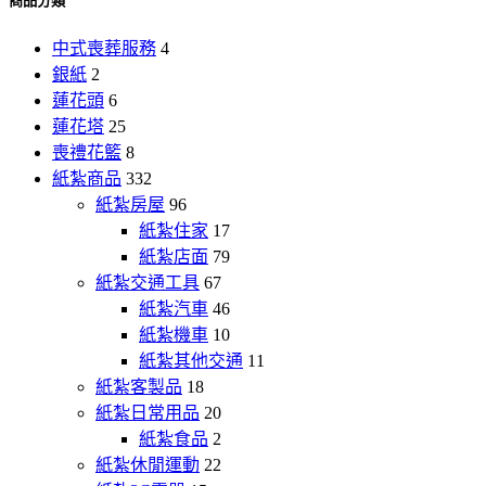
商品分類
中式喪葬服務
4
銀紙
2
蓮花頭
6
蓮花塔
25
喪禮花籃
8
紙紮商品
332
紙紮房屋
96
紙紮住家
17
紙紮店面
79
紙紮交通工具
67
紙紮汽車
46
紙紮機車
10
紙紮其他交通
11
紙紮客製品
18
紙紮日常用品
20
紙紮食品
2
紙紮休閒運動
22