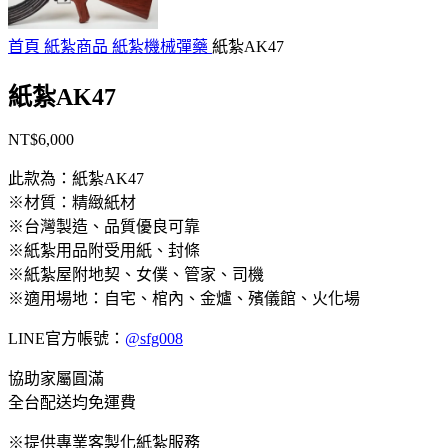
首頁
紙紮商品
紙紮機械彈藥
紙紮AK47
紙紮AK47
NT$
6,000
此款為：
紙紮AK47
※材質：精緻紙材
※台灣製造、品質優良可靠
※紙紮用品附受用紙、封條
※紙紮屋附地契、女僕、管家、司機
※適用場地：自宅、棺內、金爐、殯儀館、火化場
LINE官方帳號：
@sfg008
協助家屬圓滿
全台配送均免運費
※提供專業客製化紙紮服務