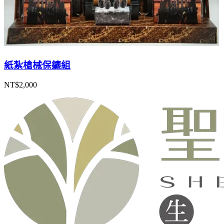
紙紮槍械保鑣組
NT$
2,000