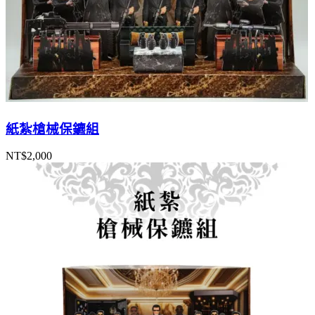
紙紮槍械保鑣組
NT$
2,000