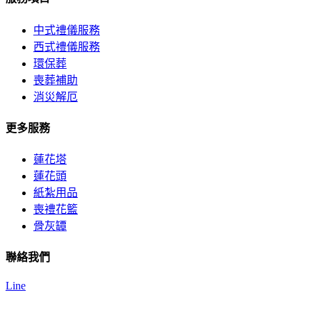
中式禮儀服務
西式禮儀服務
環保葬
喪葬補助
消災解厄
更多服務
蓮花塔
蓮花頭
紙紮用品
喪禮花籃
骨灰罈
聯絡我們
Line