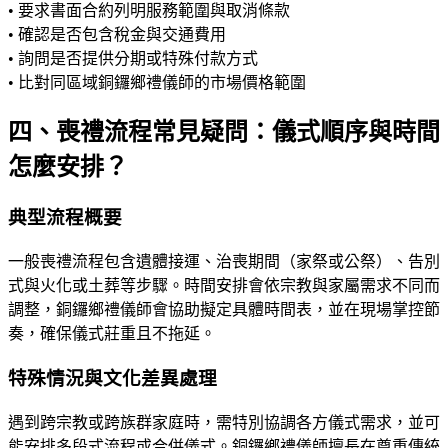
• 要求書面合約列明服務範圍與取消條款
• 確認是否包含稅金與交通費用
• 詢問是否提供分期或特殊付款方式
• 比對同區域銅鑼鄉禮儀師的市場價格範圍
四、喪禮流程常見疑問：儀式順序與時間
怎麼安排？
典型流程概要
一般喪禮流程包含遺體接運、治喪期間（家祭或公祭）、告別
式與火化或土葬等步驟。時間安排會依宗教與家屬需求不同而
調整，銅鑼鄉禮儀師會協助擬定具體時間表，並在現場掌控節
奏，確保儀式莊重且不拖延。
特殊情況與文化差異處理
遇到跨宗教或跨族群家庭時，需特別協調各方儀式需求，並可
能安排多段式流程或合併儀式。銅鑼鄉禮儀師擅長在尊重傳統