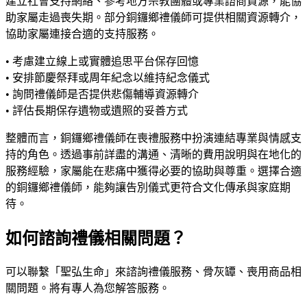
建立社會支持網絡、參考地方宗教團體或專業諮商資源，能協
助家屬走過喪失期。部分銅鑼鄉禮儀師可提供相關資源轉介，
協助家屬連接合適的支持服務。
• 考慮建立線上或實體追思平台保存回憶
• 安排節慶祭拜或周年紀念以維持紀念儀式
• 詢問禮儀師是否提供悲傷輔導資源轉介
• 評估長期保存遺物或遺照的妥善方式
整體而言，銅鑼鄉禮儀師在喪禮服務中扮演連結專業與情感支
持的角色。透過事前詳盡的溝通、清晰的費用說明與在地化的
服務經驗，家屬能在悲痛中獲得必要的協助與尊重。選擇合適
的銅鑼鄉禮儀師，能夠讓告別儀式更符合文化傳承與家庭期
待。
如何諮詢禮儀相關問題？
可以聯繫「聖弘生命」來諮詢禮儀服務、骨灰罈、喪用商品相
關問題。將有專人為您解答服務。