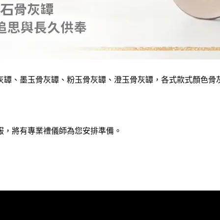
灰罈、墨玉骨灰罈、粉玉骨灰罈、澄玉骨灰罈，各式款式顏色骨
服，將有專業禮儀師為您安排準備。