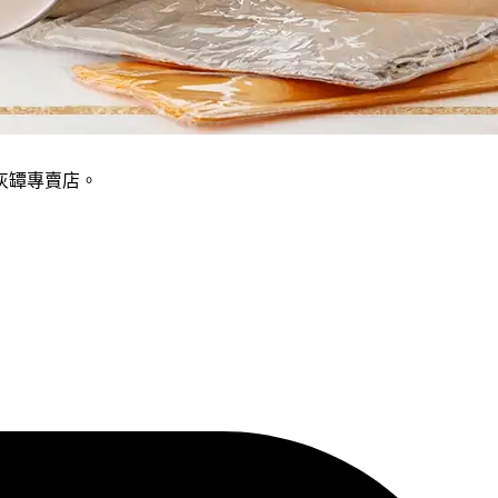
灰罈專賣店。