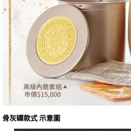
骨灰罈款式 示意圖