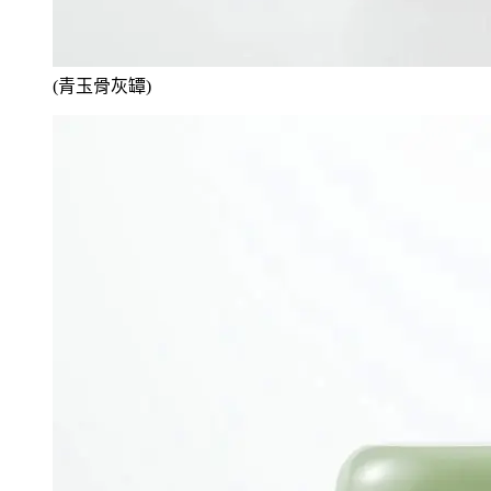
(青玉骨灰罈)