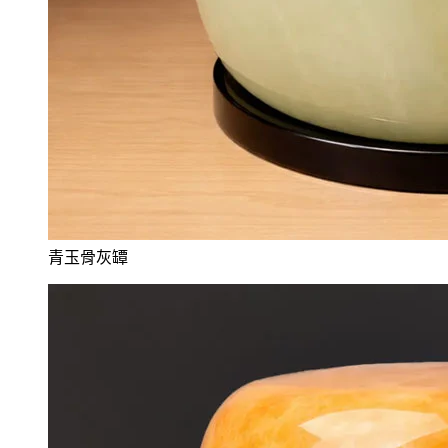
青玉骨灰罈