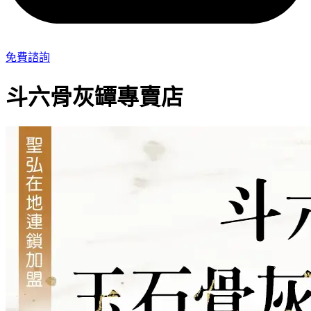
免費諮詢
斗六骨灰罈專賣店