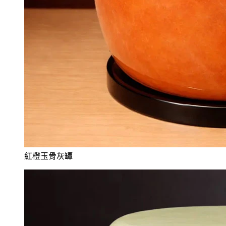
紅橙玉骨灰罈