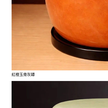
紅橙玉骨灰罈