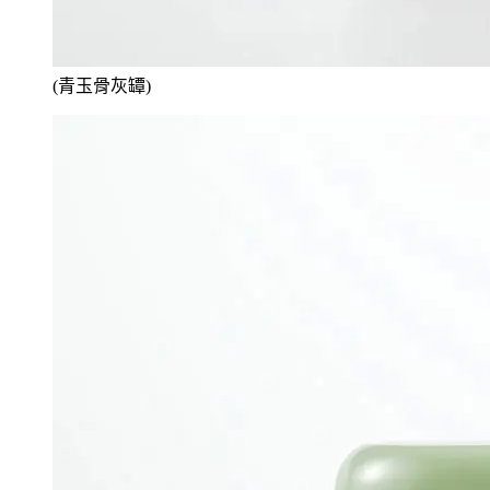
(青玉骨灰罈)