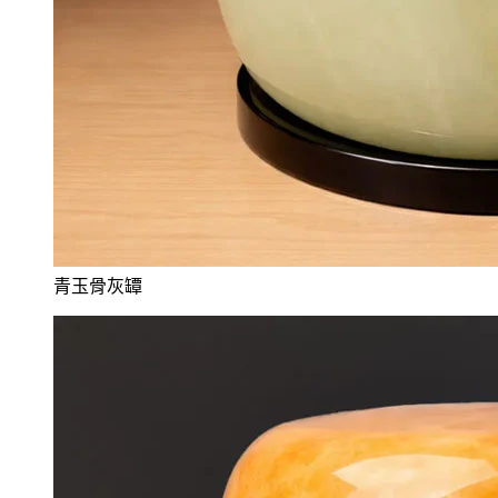
青玉骨灰罈