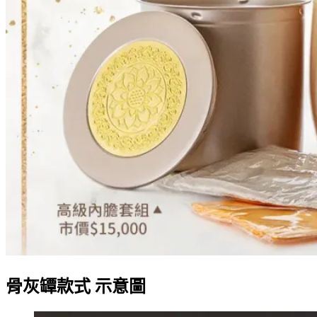
骨灰罈款式 示意圖