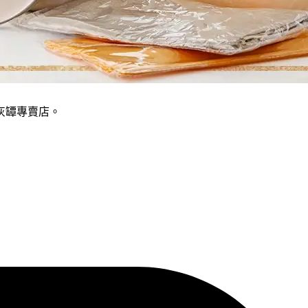
灰罈專賣店。