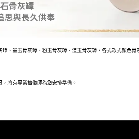
灰罈、墨玉骨灰罈、粉玉骨灰罈、澄玉骨灰罈，各式款式顏色骨
服，將有專業禮儀師為您安排準備。