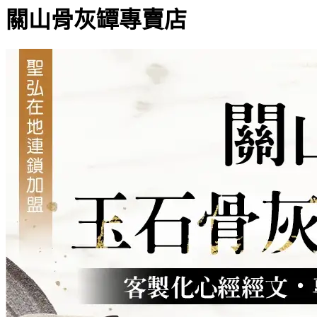
關山骨灰罈專賣店