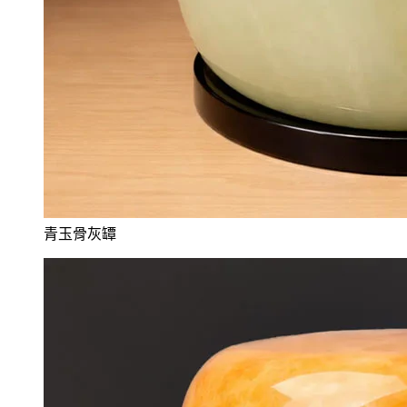
青玉骨灰罈