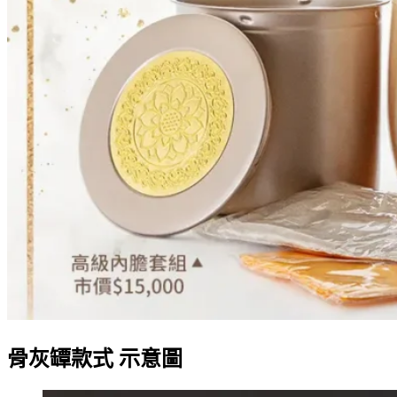
骨灰罈款式 示意圖