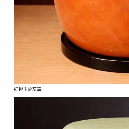
紅橙玉骨灰罈