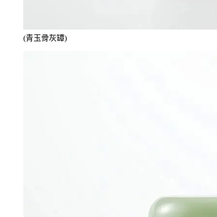
(青玉骨灰罈)