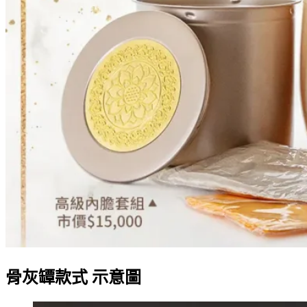
骨灰罈款式 示意圖