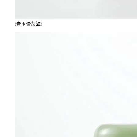
(青玉骨灰罈)