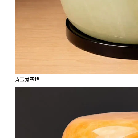
青玉骨灰罈