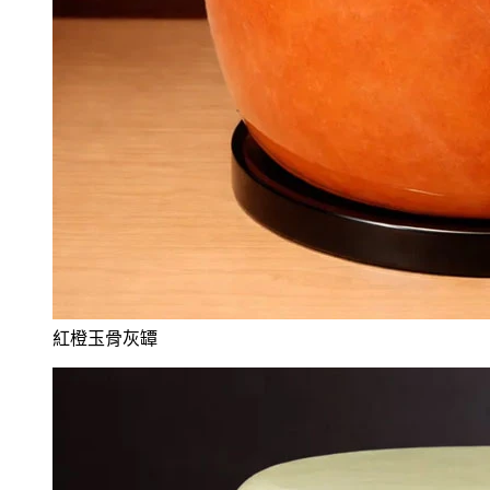
紅橙玉骨灰罈