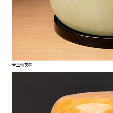
青玉骨灰罈