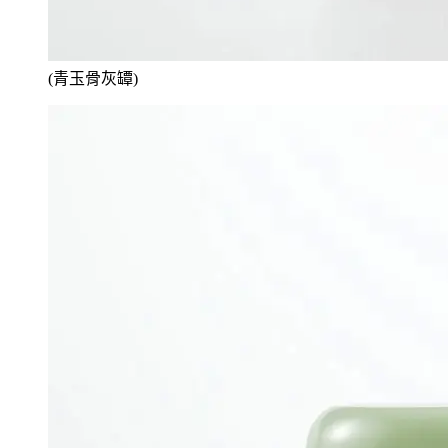
(青玉骨灰罈)