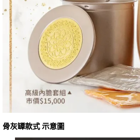
骨灰罈款式 示意圖