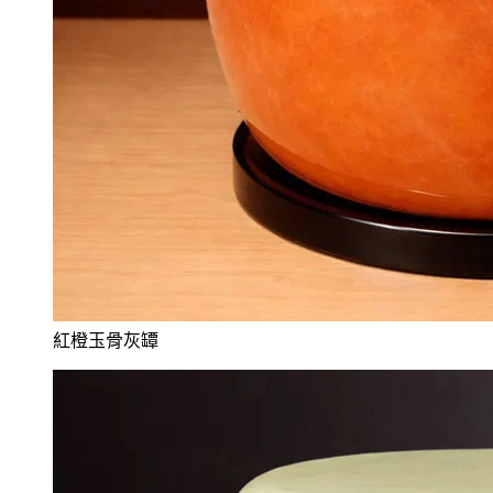
紅橙玉骨灰罈