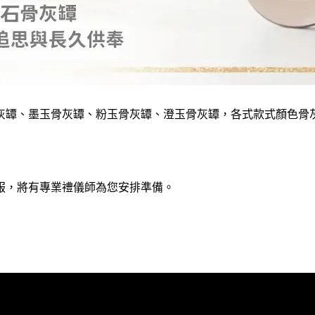
灰罈、墨玉骨灰罈、粉玉骨灰罈、澄玉骨灰罈，各式款式顏色骨
服，將有專業禮儀師為您安排準備。