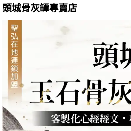
頭城骨灰罈專賣店