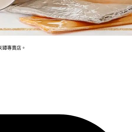
灰罈專賣店。