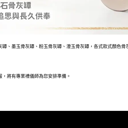
灰罈、墨玉骨灰罈、粉玉骨灰罈、澄玉骨灰罈，各式款式顏色骨
服，將有專業禮儀師為您安排準備。