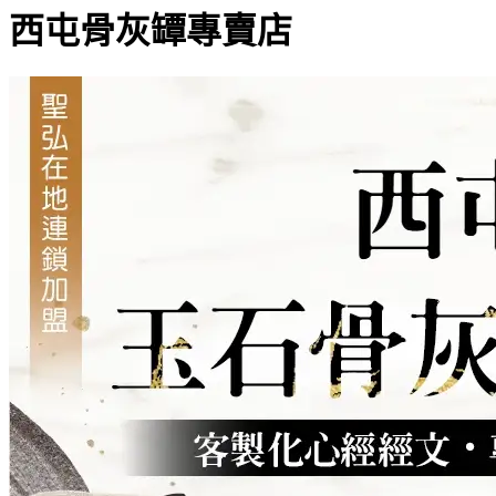
西屯骨灰罈專賣店