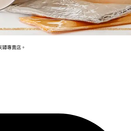
灰罈專賣店。